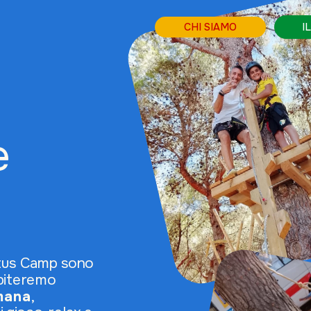
PARTECIPA
CHI SIAMO
IL CAMP
e
ctus Camp sono 
piteremo 
imana
, 