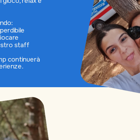
gioco, relax e 
ndo:
perdibile
giocare
ostro staff
mp continuerà 
rienze. 